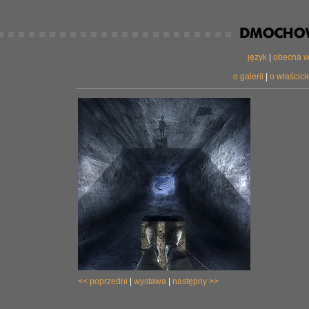
język
|
obecna w
o galerii
|
o właścicie
<< poprzedni
|
wystawa
|
następny >>