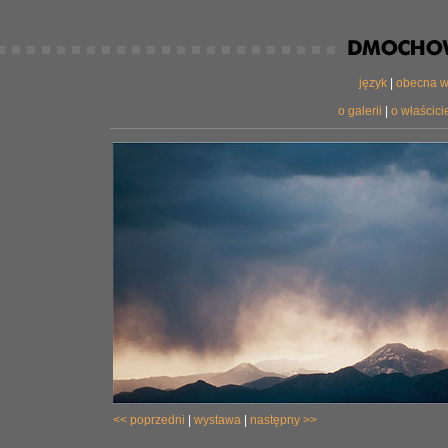
język
|
obecna w
o galerii
|
o właścicie
<< poprzedni
|
wystawa
|
następny >>