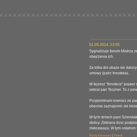
01.05.2014, 13:55
Sygnalizuje fanom Mistrza z
obejrzenia ich.
Za kilka dni ukaze sie dals
umowy (patrz fonoteka).
W tejzesz "fonotece" pojawi 
zebral pan Teszner. To z p
Przypominam rowniez ze pan 
obecnie zaznajomic sie blizej
W tych dniach pani Szlendak
stolicy. Zebrana ilosc podpi
zlekcewaza. W tym ostatnim 
Wyślij komentarz
|
Powrót