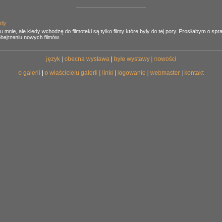
lly
u mnie, ale kiedy wchodzę do filmoteki są tylko filmy które były do tej pory. Prosiłabym o sp
bejrzeniu nowych filmów.
język
|
obecna wystawa
|
byłe wystawy
|
nowości
o galerii
|
o właścicielu galerii
|
linki
|
logowanie
|
webmaster
|
kontakt