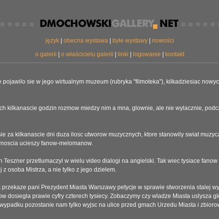
język
|
obecna wystawa
|
byłe wystawy
|
nowości
o galerii
|
o właścicielu galerii
|
linki
|
logowanie
|
kontakt
e pojawilo sie w jego wirtualnym muzeum (rubryka "filmoteka"), kilkadziesiac now
zych kilkanascie godzin rozmow miedzy nim a mna, glownie, ale nie wylacznie, podc
sie za kilkanascie dni duza ilosc utworow muzycznych, ktore stanowily swiat muzyc
ewnoscia ucieszy fanow-melomanow.
Teszner przetlumaczyl w wielu video dialogi na angielski. Tak wiec tysiace fano
 z osoba Mistrza, a nie tylko z jego dzielem.
 przekaze pani Prezydent Miasta Warszawy petycje w sprawie stworzenia stalej w
sow dosiegla prawie cyfry czterech tysiecy. Zobaczymy czy wladze Miasta uslysza glo
wypadku pozostanie nam tylko wyjsc na ulice przed gmach Urzedu Miasta i zbioro