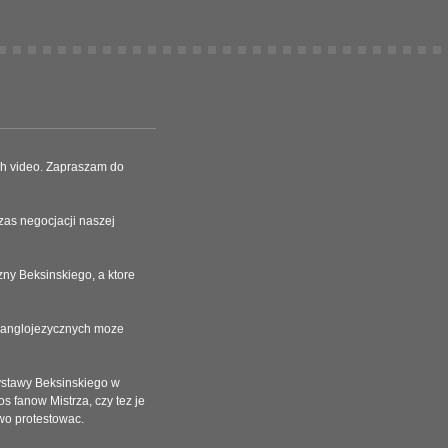
ych video. Zapraszam do
zas negocjacji naszej
zny Beksinskiego, a ktore
w anglojezycznych moze
ystawy Beksinskiego w
s fanow Mistrza, czy tez je
wo protestowac.