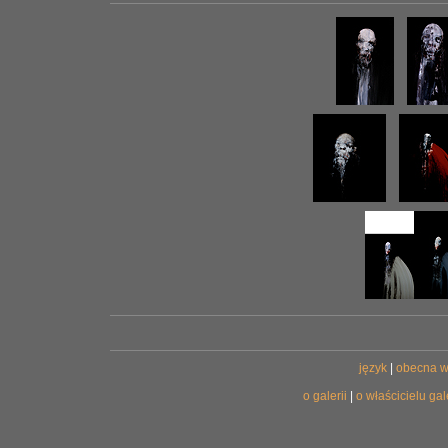
język
|
obecna w
o galerii
|
o właścicielu gale