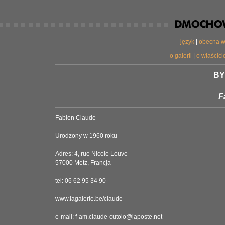
język
|
obecna w
o galerii
|
o właścicie
BY
F
Fabien Claude
Urodzony w 1960 roku
Adres: 4, rue Nicole Louve
57000 Metz, Francja
tel: 06 62 95 34 90
www.lagalerie.be/claude
e-mail: f-am.claude-cutolo@laposte.net